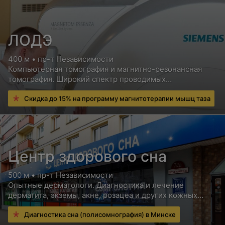
ЛОДЭ
400 м • пр-т Независимости
Компьютерная томография и магнитно-резонансная
томография. Широкий спектр проводимых
исследований. Аппараты нового поколения
Скидка до 15% на программу магнитотерапии мышц таза
Центр здорового сна
500 м • пр-т Независимости
Опытные дерматологи. Диагностика и лечение
дерматита, экземы, акне, розацеа и других кожных
заболеваний
Диагностика сна (полисомнография) в Минске