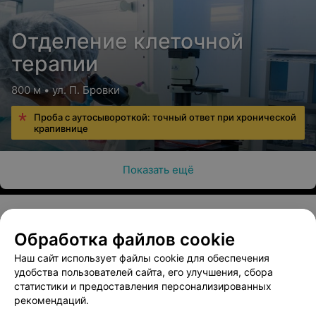
Отделение клеточной
терапии
800 м • ул. П. Бровки
Проба с аутосывороткой: точный ответ при хронической
крапивнице
Показать ещё
Обработка файлов cookie
О проекте
Новости проекта
Размещение рекламы
Наш сайт использует файлы cookie для обеспечения
Медицинский маркетинг
Публичный договор
удобства пользователей сайта, его улучшения, сбора
Пользовательское соглашение
Способы оплаты
статистики и предоставления персонализированных
рекомендаций.
Вакансии
Партнеры