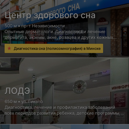
Центр здорового сна
500 м • пр-т Независимости
Опытные дерматологи. Диагностика и лечение
дерматита, экземы, акне, розацеа и других кожных
заболеваний
Диагностика сна (полисомнография) в Минске
ЛОДЭ
650 м • ул. Гикало
Диагностика, лечение и профилактика заболеваний
всех периодов развития ребенка, детские программы,
мед. осмотры