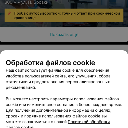
800 м • ул. П. Бровки
Проба с аутосывороткой: точный ответ при хронической
крапивнице
Показать ещё
Обработка файлов cookie
О проекте
Новости проекта
Размещение рекламы
Наш сайт использует файлы cookie для обеспечения
Медицинский маркетинг
Публичный договор
удобства пользователей сайта, его улучшения, сбора
Пользовательское соглашение
Способы оплаты
статистики и предоставления персонализированных
рекомендаций.
Вакансии
Партнеры
Написать руководителю 103.by
Вы можете настроить параметры использования файлов
cookie или изменить свое согласие в более позднее время.
Написать в поддержку
Для получения дополнительной информации о целях,
Персональные настройки cookie
сроках и порядке использования файлов cookie вы
Обработка персональных данных
можете ознакомиться с нашей
Политикой обработки
файлов cookie